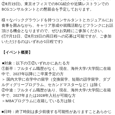
②8月19日)。東京オフィスでのBCG紹介や近隣レストランでの
BCGコンサルタントとの懇親会を予定しております。
様々なバックグラウンドを持つコンサルタントとカジュアルにお
食事を囲みながら、キャリア形成や就職活動などフランクにお話
頂ける機会となりますので、ぜひお気軽にご参加ください。
(①7月13日、②8月19日の両日程への応募は可能ですが、ご参加
いただけるのはいずれか1日程です)
【イベント概要】
■対象：以下の①②いずれかにあたる方
①新卒：フルタイム職歴がなく、現在、海外大学/大学院に在籍
中で、2027年以降にご卒業予定の方
＞ 国内大学に在学中の留学（交換留学、短期の語学留学、ダブ
ルディグリープログラム、セカンドマスターなど）は除く
②中途：フルタイム職歴があり、現在、海外大学/大学院に在籍
中で、2027年または2028年入社が可能な方
＞MBAプログラムに在籍している方は除く
■日時：終了時刻は多少前後する可能性がありますことあらかじ